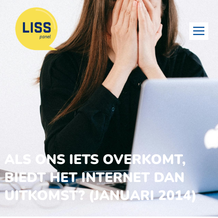
ALS ONS IETS OVERKOMT,
BIEDT HET INTERNET DAN
UITKOMST? (JANUARI 2014)