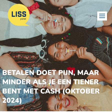
BETALEN DOET PIJN, MAAR
MINDER ALS JE EEN TIENER
BENT MET CASH (OKTOBER
2024)