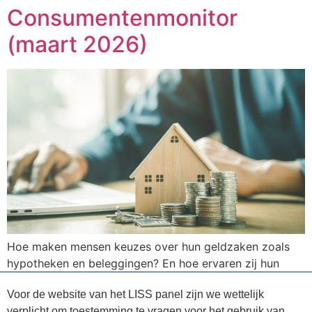
Consumentenmonitor
(maart 2026)
Hoe maken mensen keuzes over hun geldzaken zoals
hypotheken en beleggingen? En hoe ervaren zij hun
financiële gezondheid? Sinds 2021 onderzoekt
Voor de website van het LISS panel zijn we wettelijk
Centerdata hoe mensen omgaan met hun geld. Dit
verplicht om toestemming te vragen voor het gebruik van