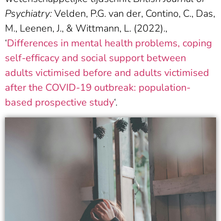
Psychiatry:
Velden, P.G. van der, Contino, C., Das,
M., Leenen, J., & Wittmann, L. (2022).,
‘
Differences in mental health problems, coping
self-efficacy and social support between
adults victimised before and adults victimised
after the COVID-19 outbreak: population-
based prospective study
‘.