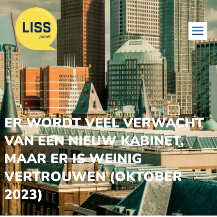
ER WORDT VEEL VERWACHT
VAN EEN NIEUW KABINET,
MAAR ER IS WEINIG
VERTROUWEN (OKTOBER
2023)