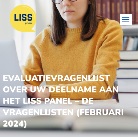
EVALUATIEVRAGENLIJST
OVER UW DEELNAME AAN
HET LISS PANEL – DE
VRAGENLIJSTEN (FEBRUARI
2024)