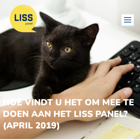
HOE VINDT U HET OM MEE TE
DOEN AAN HET LISS PANEL?
(APRIL 2019)