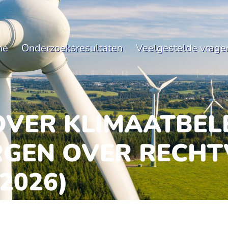
me
Onderzoeksresultaten
Veelgestelde vrage
VER KLIMAATBELE
ORGEN OVER RECH
2026)