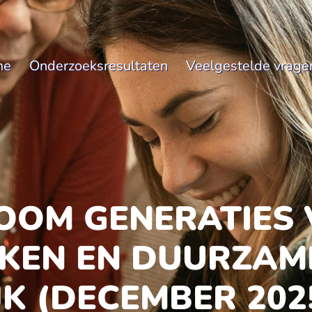
me
Onderzoeksresultaten
Veelgestelde vrage
BOOM GENERATIES 
KEN EN DUURZAM
K (DECEMBER 202