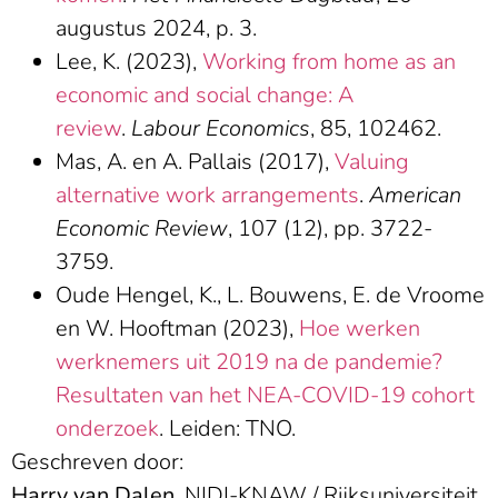
augustus 2024, p. 3.
Lee, K. (2023),
Working from home as an
economic and social change: A
review
.
Labour Economics
, 85, 102462.
Mas, A. en A. Pallais (2017),
Valuing
alternative work arrangements
.
American
Economic Review
, 107 (12), pp. 3722-
3759.
Oude Hengel, K., L. Bouwens, E. de Vroome
en W. Hooftman (2023),
Hoe werken
werknemers uit 2019 na de pandemie?
Resultaten van het NEA-COVID-19 cohort
onderzoek
. Leiden: TNO.
Geschreven door:
Harry van Dalen
, NIDI-KNAW / Rijksuniversiteit