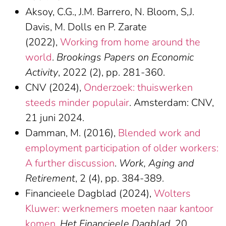
Aksoy, C.G., J.M. Barrero, N. Bloom, S,J.
Davis, M. Dolls en P. Zarate
(2022),
Working from home around the
world
.
Brookings Papers on Economic
Activity
, 2022 (2), pp. 281-360.
CNV (2024),
Onderzoek: thuiswerken
steeds minder populair
. Amsterdam: CNV,
21 juni 2024.
Damman, M. (2016),
Blended work and
employment participation of older workers:
A further discussion
.
Work, Aging and
Retirement
, 2 (4), pp. 384-389.
Financieele Dagblad (2024),
Wolters
Kluwer: werknemers moeten naar kantoor
komen
.
Het Financieele Dagblad
, 20