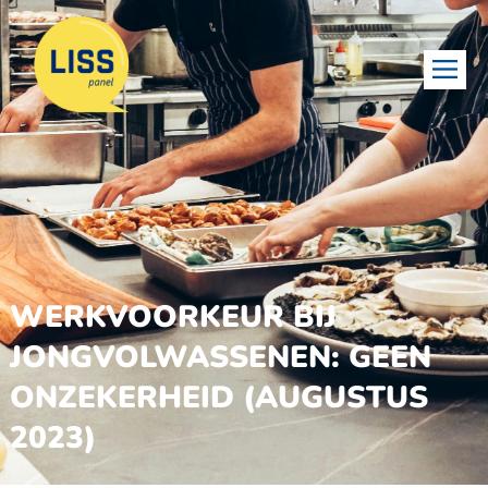
WERKVOORKEUR BIJ
JONGVOLWASSENEN: GEEN
ONZEKERHEID (AUGUSTUS
2023)