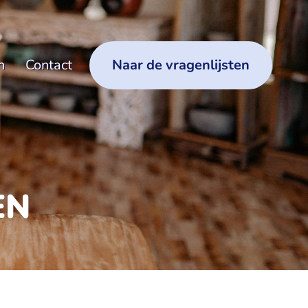
n
Contact
Naar de vragenlijsten
EN
)