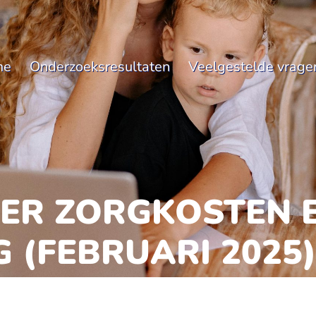
me
Onderzoeksresultaten
Veelgestelde vrage
ER ZORGKOSTEN 
 (FEBRUARI 2025