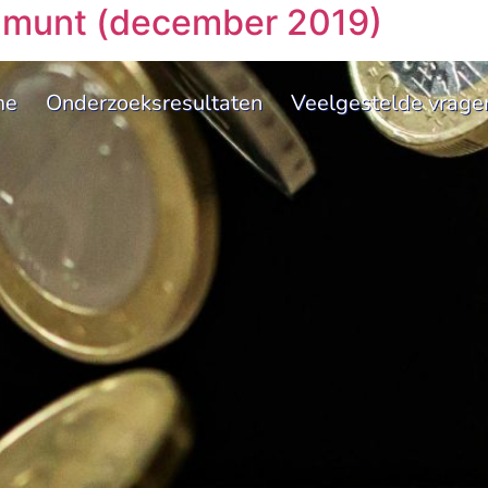
of munt (december 2019)
me
Onderzoeksresultaten
Veelgestelde vrage