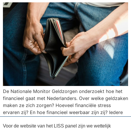
De Nationale Monitor Geldzorgen onderzoekt hoe het
financieel gaat met Nederlanders. Over welke geldzaken
maken ze zich zorgen? Hoeveel financiële stress
ervaren zij? En hoe financieel weerbaar zijn zij? Iedere
drie maanden wordt een update gepubliceerd.
Geldzorgen, financiële stress en financiële weerbaarheid
Voor de website van het LISS panel zijn we wettelijk